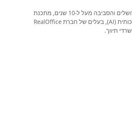
מנהל אזור מאגרי נדל"ן ירושלים והסביבה מעל ל-10 שנים, מתכנת
ומרכז תחום הבינה המלאכותית (AI), בעלים של חברת RealOffice