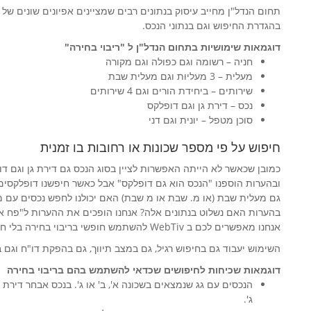
תחום הנדל"ן מחייב עיסוק בנתונים רבים שמציינים אפיונים שונים ש
בהגדרת החיפוש וגם בנתוני הנכס.
דוגמאות שימושיות בתחום הנדל"ן ל "ריבוי בחירה"
חניה – רשומה וגם כפולה וגם מקורה
מעלית – 3 מעליות וגם מעלית שבת
שירותים – ביחידת הורים וגם 4 שירותים
נכס – דירת גן וגם דופלקס
סוכן מטפל – יונית וגם דני
חיפוש על פי מספר שכונות או רחובות בו זמנית
כמובן שכאשר לא הייתה האפשרות לציין בסוג הנכס גם דירת גן וגם דו
ובהערות הוספנו "הנכס הוא גם דופלקס" אבל כאשר חיפשנו דופלקסים
גם מעלית שבת (או מ. שבת או מ שבת) האם יכולנו לחפש נכסים עם מ
בהערות האם נשלוט בנתונים אלה? אנחנו הופכים את ההערות ל"פח אש
אנחנו מאפשרים לכם ב WebTiv להשתמש חופשי בריבוי בחירה בלי חשש של סרבול או האטה.
השימוש יעבוד גם בחיפוש רגיל, גם במצב תיווך, גם בהפקת דו"ח וגם 
דוגמאות שכיחות לחיפושים שכדאי להשתמש בהם בריבוי בחירה
הנכסים עם גג שנמצאים בשכונה א', ב' או ג'. בנכס אבחר דירת
ג'.