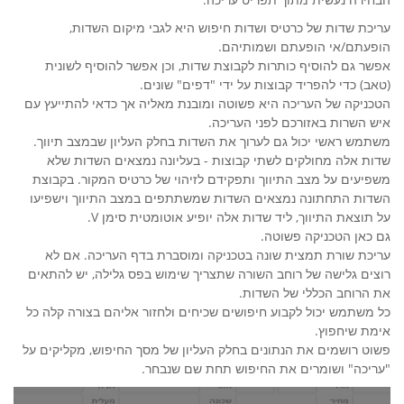
עריכת שדות של כרטיס ושדות חיפוש היא לגבי מיקום השדות,
הופעתם/אי הופעתם ושמותיהם.
אפשר גם להוסיף כותרות לקבוצת שדות, וכן אפשר להוסיף לשונית
(טאב) כדי להפריד קבוצות על ידי "דפים" שונים.
הטכניקה של העריכה היא פשוטה ומובנת מאליה אך כדאי להתייעץ עם
איש השרות באזורכם לפני העריכה.
משתמש ראשי יכול גם לערוך את השדות בחלק העליון שבמצב תיווך.
שדות אלה מחולקים לשתי קבוצות - בעליונה נמצאים השדות שלא
משפיעים על מצב התיווך ותפקידם לזיהוי של כרטיס המקור. בקבוצת
השדות התחתונה נמצאים השדות שמשתתפים במצב התיווך וישפיעו
על תוצאת התיווך, ליד שדות אלה יופיע אוטומטית סימן V.
גם כאן הטכניקה פשוטה.
עריכת שורת תמצית שונה בטכניקה ומוסברת בדף העריכה. אם לא
רוצים גלישה של רוחב השורה שתצריך שימוש בפס גלילה, יש להתאים
את הרוחב הכללי של השדות.
כל משתמש יכול לקבוע חיפושים שכיחים ולחזור אליהם בצורה קלה כל
אימת שיחפוץ.
פשוט רושמים את הנתונים בחלק העליון של מסך החיפוש, מקליקים על
"עריכה" ושומרים את החיפוש תחת שם שנבחר.